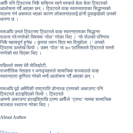
आफैँ पनि ट्विटरमा निकै सक्रिय रहने मस्कले बेला बेला ट्विटरको
आलोचना गर्दै आएका छन् । ट्विटरले वा
क्
स्वतन्त्रताका सिद्धान्तको
पालना गर्न असफल भएका कारण लोकतन्त्रलाई हानी पुर्‍याइरहेको उनको
धारणा छ ।
यसअघि उनले ट्विटरमा ट्विटरले वा
क्
स्वतन्त्रताका सिद्धान्त
पालना
गरे/नगरेको
विषयमा ‘पोल’ गरेका थिए । ‘यो पोलको परिणाम
निकै महत्वपूर्ण हुनेछ । कृपया ध्यान दिएर मत दिनुहोला ।’ उनको
ट्विटमा उल्लेख थियो । उक्त ‘पोल’ मा ७० प्रतिशतले ट्विटरले यस्तो
नगरेको मत दिएका थिए ।
पछिल्लो समय धेरै सेलिब्रेटी,
राजनीतिक
नेताहरु
र
धनाढ्यहरुले
सामाजिक सञ्जालले वाक्
स्वतन्त्रता कुण्ठित गरेको भन्दै आलोचना गर्दै आएका छन् ।
यसअघि पूर्व अमेरिकी राष्ट्रपति डोनाल्ड ट्रम्पको
अकाउण्ट
पनि
ट्विटरले हटाइदिएको थियो । ट्विटरले
आफ्नो
अकाउण्ट
हटाइदिएपछि
ट्रम्प आफैँले
‘ट्रुथ’
नामक सामाजिक
सञ्जाल स्थापना गरेका थिए ।
About Author