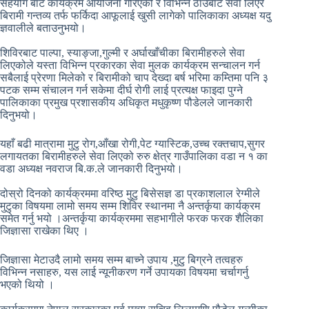
सहयोग बाट कार्यक्रम आयोजना गरिएको र विभिन्न ठाउँबाट सेवा लिएर
बिरामी गन्तव्य तर्फ फर्किदा आफूलाई खुसी लागेको पालिकाका अध्यक्ष यदु
ज्ञवालीले बताउनुभयो।
शिविरबाट पाल्पा, स्याङ्जा,गुल्मी र अर्घाखाँचीका बिरामीहरुले सेवा
लिएकोले यस्ता विभिन्न प्रकारका सेवा मुलक कार्यक्रम सन्चालन गर्न
सबैलाई प्रेरणा मिलेको र बिरामीको चाप देख्दा बर्ष भरिमा कम्तिमा पनि ३
पटक सम्म संचालन गर्न सकेमा दीर्घ रोगी लाई प्रत्यक्ष फाइदा पुग्ने
पालिकाका प्रमुख प्रशासकीय अधिकृत मधुकृष्ण पौडेलले जानकारी
दिनुभयो।
यहाँ बढी मात्रामा मुटु रोग,आँखा रोगी,पेट ग्यास्टिक,उच्च रक्तचाप,सुगर
लगायतका बिरामीहरुले सेवा लिएको रुरु क्षेत्र गाउँपालिका वडा न १ का
वडा अध्यक्ष नवराज बि.क.ले जानकारी दिनुभयो।
दोस्रो दिनको कार्यक्रममा वरिष्ठ मुटु बिसेसज्ञ डा प्रकाशलाल रेग्मीले
मुटुका विषयमा लामो समय सम्म शिविर स्थानमा नै अन्तर्कृया कार्यक्रम
समेत गर्नु भयो ।अन्तर्कृया कार्यक्रममा सहभागीले फरक फरक शैलिका
जिज्ञासा राखेका थिए ।
जिज्ञासा मेटाउदै लामो समय सम्म बाच्ने उपाय ,मुटु बिग्रने तत्वहरु
विभिन्न नसाहरु, यस लाई न्यूनीकरण गर्ने उपायका विषयमा चर्चागर्नु
भएको थियो ।