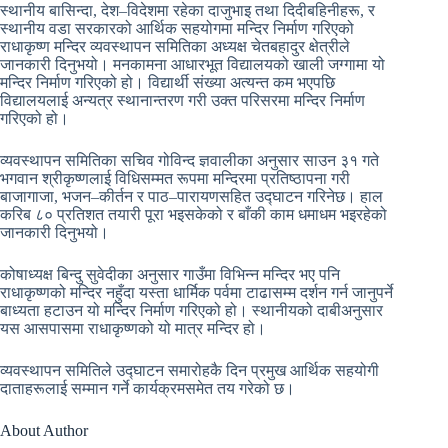
स्थानीय बासिन्दा, देश–विदेशमा रहेका दाजुभाइ तथा दिदीबहिनीहरू, र
स्थानीय वडा सरकारको आर्थिक सहयोगमा मन्दिर निर्माण गरिएको
राधाकृष्ण मन्दिर व्यवस्थापन समितिका अध्यक्ष चेतबहादुर क्षेत्रीले
जानकारी दिनुभयो। मनकामना आधारभूत विद्यालयको खाली जग्गामा यो
मन्दिर निर्माण गरिएको हो। विद्यार्थी संख्या अत्यन्त कम भएपछि
विद्यालयलाई अन्यत्र स्थानान्तरण गरी उक्त परिसरमा मन्दिर निर्माण
गरिएको हो।
व्यवस्थापन समितिका सचिव गोविन्द ज्ञवालीका अनुसार साउन ३१ गते
भगवान श्रीकृष्णलाई विधिसम्मत रूपमा मन्दिरमा प्रतिष्ठापना गरी
बाजागाजा, भजन–कीर्तन र पाठ–पारायणसहित उद्घाटन गरिनेछ। हाल
करिब ८० प्रतिशत तयारी पूरा भइसकेको र बाँकी काम धमाधम भइरहेको
जानकारी दिनुभयो।
कोषाध्यक्ष बिन्दु सुवेदीका अनुसार गाउँमा विभिन्न मन्दिर भए पनि
राधाकृष्णको मन्दिर नहुँदा यस्ता धार्मिक पर्वमा टाढासम्म दर्शन गर्न जानुपर्ने
बाध्यता हटाउन यो मन्दिर निर्माण गरिएको हो। स्थानीयको दाबीअनुसार
यस आसपासमा राधाकृष्णको यो मात्र मन्दिर हो।
व्यवस्थापन समितिले उद्घाटन समारोहकै दिन प्रमुख आर्थिक सहयोगी
दाताहरूलाई सम्मान गर्ने कार्यक्रमसमेत तय गरेको छ।
About Author